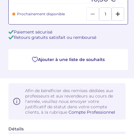
Camille PÉPIN
Camille PÉPIN
Prochainement disponible
Voir tous les articles
Jean-Baptiste ROBIN
Jean-Baptiste ROBIN
Paiement sécurisé
Retours gratuits satisfait ou remboursé
Oscar STRASNOY
Oscar STRASNOY
Germaine TAILLEFERRE
Germaine TAILLEFERRE
Ajouter à une liste de souhaits
Dimitri TCHESNOKOV
Dimitri TCHESNOKOV
Fabien TOUCHARD
Fabien TOUCHARD
Afin de bénéficier des remises dédiées aux
Jean-François VERDIER
Jean-François VERDIER
professeurs et aux revendeurs au cours de
l'année, veuillez nous envoyer votre
justificatif de statut dans votre compte
Fabien WAKSMAN
Fabien WAKSMAN
clients, à la rubrique
Compte Professionnel
Pierre WISSMER
Pierre WISSMER
Détails
Pascal ZAVARO
Pascal ZAVARO