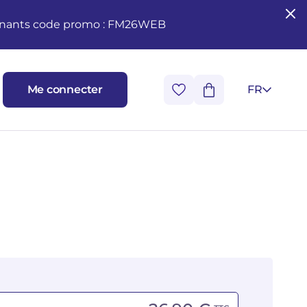
seignants code promo : FM26WEB
Me connecter
FR