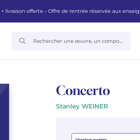
M + livraison offerte – Offre de rentrée réservée aux en
Concerto
Stanley WEINER
Version papier