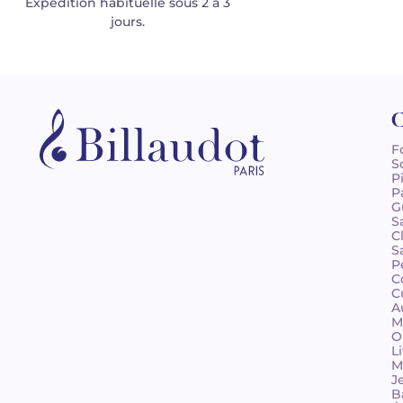
Expédition habituelle sous 2 à 3
jours.
C
F
S
P
P
G
S
C
S
P
C
C
A
M
O
L
M
J
B