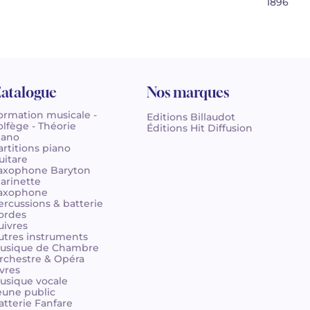
1896
atalogue
Nos marques
ormation musicale -
Editions Billaudot
olfège - Théorie
Éditions Hit Diffusion
iano
artitions piano
uitare
axophone Baryton
larinette
axophone
ercussions & batterie
ordes
uivres
utres instruments
usique de Chambre
rchestre & Opéra
ivres
usique vocale
eune public
atterie Fanfare