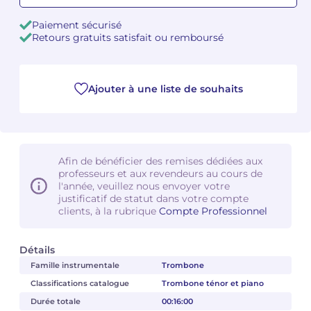
Paiement sécurisé
Camille PÉPIN
Camille PÉPIN
Voir tous les articles
Retours gratuits satisfait ou remboursé
Jean-Baptiste ROBIN
Jean-Baptiste ROBIN
Ajouter à une liste de souhaits
Oscar STRASNOY
Oscar STRASNOY
Germaine TAILLEFERRE
Germaine TAILLEFERRE
Dimitri TCHESNOKOV
Dimitri TCHESNOKOV
Afin de bénéficier des remises dédiées aux
professeurs et aux revendeurs au cours de
Fabien TOUCHARD
Fabien TOUCHARD
l'année, veuillez nous envoyer votre
justificatif de statut dans votre compte
clients, à la rubrique
Compte Professionnel
Jean-François VERDIER
Jean-François VERDIER
Fabien WAKSMAN
Fabien WAKSMAN
Détails
Famille instrumentale
Trombone
Pierre WISSMER
Pierre WISSMER
Classifications catalogue
Trombone ténor et piano
Durée totale
00:16:00
Pascal ZAVARO
Pascal ZAVARO