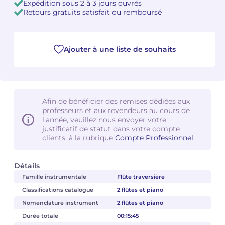
Expédition sous 2 à 3 jours ouvrés
Retours gratuits satisfait ou remboursé
Camille PÉPIN
Camille PÉPIN
Voir tous les articles
Jean-Baptiste ROBIN
Jean-Baptiste ROBIN
Ajouter à une liste de souhaits
Oscar STRASNOY
Oscar STRASNOY
Germaine TAILLEFERRE
Germaine TAILLEFERRE
Afin de bénéficier des remises dédiées aux
professeurs et aux revendeurs au cours de
Dimitri TCHESNOKOV
Dimitri TCHESNOKOV
l'année, veuillez nous envoyer votre
justificatif de statut dans votre compte
Fabien TOUCHARD
Fabien TOUCHARD
clients, à la rubrique
Compte Professionnel
Jean-François VERDIER
Jean-François VERDIER
Détails
Famille instrumentale
Flûte traversière
Fabien WAKSMAN
Fabien WAKSMAN
Classifications catalogue
2 flûtes et piano
Pierre WISSMER
Pierre WISSMER
Nomenclature instrument
2 flûtes et piano
Durée totale
00:15:45
Pascal ZAVARO
Pascal ZAVARO