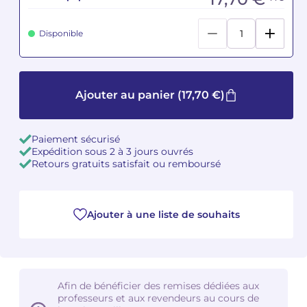
Camille PÉPIN
Camille PÉPIN
Voir tous les articles
Disponible
Jean-Baptiste ROBIN
Jean-Baptiste ROBIN
Oscar STRASNOY
Oscar STRASNOY
Ajouter au panier
(17,70 €)
Germaine TAILLEFERRE
Germaine TAILLEFERRE
Paiement sécurisé
Expédition sous 2 à 3 jours ouvrés
Dimitri TCHESNOKOV
Dimitri TCHESNOKOV
Retours gratuits satisfait ou remboursé
Fabien TOUCHARD
Fabien TOUCHARD
Jean-François VERDIER
Jean-François VERDIER
Ajouter à une liste de souhaits
Fabien WAKSMAN
Fabien WAKSMAN
Pierre WISSMER
Pierre WISSMER
Afin de bénéficier des remises dédiées aux
professeurs et aux revendeurs au cours de
Pascal ZAVARO
Pascal ZAVARO