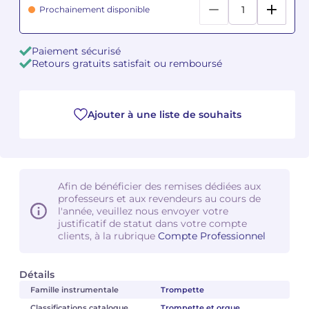
Prochainement disponible
Camille PÉPIN
Camille PÉPIN
Voir tous les articles
Paiement sécurisé
Jean-Baptiste ROBIN
Jean-Baptiste ROBIN
Retours gratuits satisfait ou remboursé
Oscar STRASNOY
Oscar STRASNOY
Ajouter à une liste de souhaits
Germaine TAILLEFERRE
Germaine TAILLEFERRE
Dimitri TCHESNOKOV
Dimitri TCHESNOKOV
Fabien TOUCHARD
Fabien TOUCHARD
Afin de bénéficier des remises dédiées aux
professeurs et aux revendeurs au cours de
l'année, veuillez nous envoyer votre
Jean-François VERDIER
Jean-François VERDIER
justificatif de statut dans votre compte
clients, à la rubrique
Compte Professionnel
Fabien WAKSMAN
Fabien WAKSMAN
Détails
Pierre WISSMER
Pierre WISSMER
Famille instrumentale
Trompette
Pascal ZAVARO
Pascal ZAVARO
Classifications catalogue
Trompette et orgue,