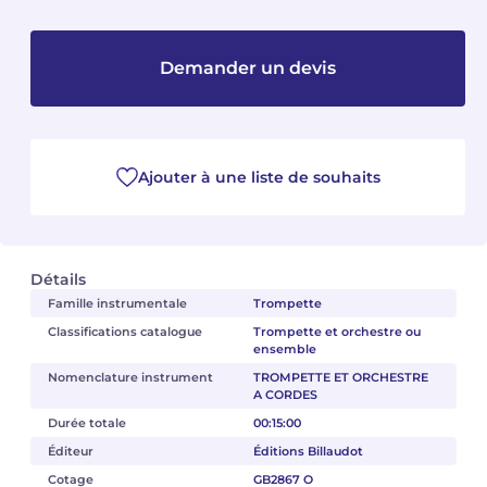
Camille PÉPIN
Camille PÉPIN
Voir tous les articles
Demander un devis
Jean-Baptiste ROBIN
Jean-Baptiste ROBIN
Oscar STRASNOY
Oscar STRASNOY
Ajouter à une liste de souhaits
Germaine TAILLEFERRE
Germaine TAILLEFERRE
Dimitri TCHESNOKOV
Dimitri TCHESNOKOV
Détails
Fabien TOUCHARD
Fabien TOUCHARD
Famille instrumentale
Trompette
Classifications catalogue
Trompette et orchestre ou
Jean-François VERDIER
Jean-François VERDIER
ensemble
Nomenclature instrument
TROMPETTE ET ORCHESTRE
Fabien WAKSMAN
Fabien WAKSMAN
A CORDES
Durée totale
00:15:00
Pierre WISSMER
Pierre WISSMER
Éditeur
Éditions Billaudot
Cotage
GB2867 O
Pascal ZAVARO
Pascal ZAVARO