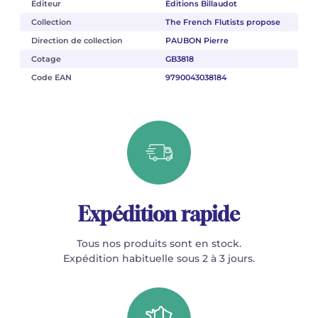
Éditeur
Éditions Billaudot
Collection
The French Flutists propose
Direction de collection
PAUBON Pierre
Cotage
GB3818
Code EAN
9790043038184
Expédition rapide
Tous nos produits sont en stock.
Expédition habituelle sous 2 à 3 jours.