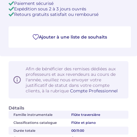
Paiement sécurisé
Expédition sous 2 à 3 jours ouvrés
Camille PÉPIN
Camille PÉPIN
Retours gratuits satisfait ou remboursé
Voir tous les articles
Jean-Baptiste ROBIN
Jean-Baptiste ROBIN
Ajouter à une liste de souhaits
Oscar STRASNOY
Oscar STRASNOY
Germaine TAILLEFERRE
Germaine TAILLEFERRE
Dimitri TCHESNOKOV
Dimitri TCHESNOKOV
Afin de bénéficier des remises dédiées aux
professeurs et aux revendeurs au cours de
l'année, veuillez nous envoyer votre
Fabien TOUCHARD
Fabien TOUCHARD
justificatif de statut dans votre compte
clients, à la rubrique
Compte Professionnel
Jean-François VERDIER
Jean-François VERDIER
Détails
Fabien WAKSMAN
Fabien WAKSMAN
Famille instrumentale
Flûte traversière
Pierre WISSMER
Pierre WISSMER
Classifications catalogue
Flûte et piano
Durée totale
00:11:00
Pascal ZAVARO
Pascal ZAVARO