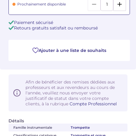
Prochainement disponible
Camille PÉPIN
Camille PÉPIN
Voir tous les articles
Paiement sécurisé
Jean-Baptiste ROBIN
Jean-Baptiste ROBIN
Retours gratuits satisfait ou remboursé
Oscar STRASNOY
Oscar STRASNOY
Ajouter à une liste de souhaits
Germaine TAILLEFERRE
Germaine TAILLEFERRE
Dimitri TCHESNOKOV
Dimitri TCHESNOKOV
Fabien TOUCHARD
Fabien TOUCHARD
Afin de bénéficier des remises dédiées aux
professeurs et aux revendeurs au cours de
l'année, veuillez nous envoyer votre
Jean-François VERDIER
Jean-François VERDIER
justificatif de statut dans votre compte
clients, à la rubrique
Compte Professionnel
Fabien WAKSMAN
Fabien WAKSMAN
Détails
Pierre WISSMER
Pierre WISSMER
Famille instrumentale
Trompette
Pascal ZAVARO
Pascal ZAVARO
Classifications catalogue
Trompette et orgue