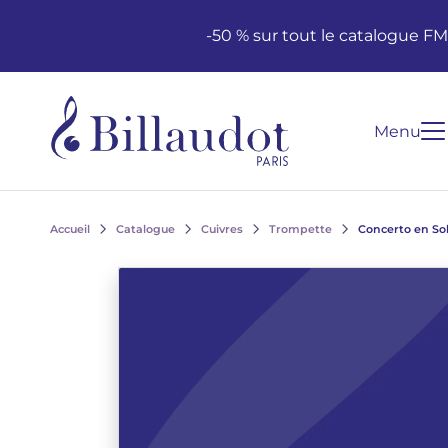
Aller au contenu
Aller à la navigation principale
-50 % sur tout le catalogue F
Menu
Accueil
Catalogue
Cuivres
Trompette
Concerto en So