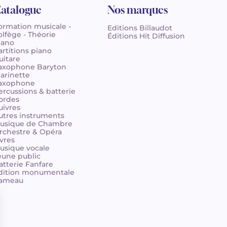
atalogue
Nos marques
ormation musicale -
Editions Billaudot
olfège - Théorie
Éditions Hit Diffusion
iano
artitions piano
uitare
axophone Baryton
larinette
axophone
ercussions & batterie
ordes
uivres
utres instruments
usique de Chambre
rchestre & Opéra
ivres
usique vocale
eune public
atterie Fanfare
dition monumentale
ameau