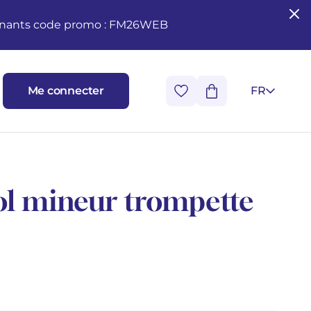
seignants code promo : FM26WEB
Me connecter
FR
ol mineur trompette