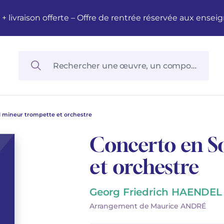
M + livraison offerte – Offre de rentrée réservée aux en
l mineur trompette et orchestre
Concerto en S
et orchestre
Georg Friedrich HAENDEL
Arrangement de Maurice ANDRÉ