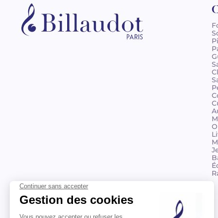
C
F
S
P
P
G
S
C
S
P
C
C
A
M
O
L
M
J
B
É
R