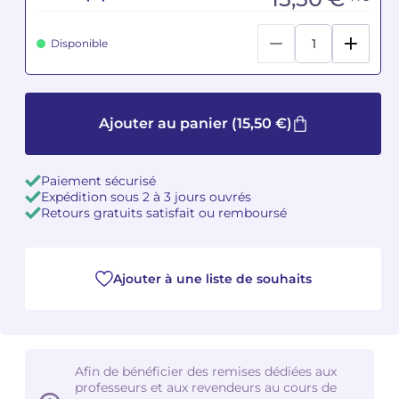
Camille PÉPIN
Camille PÉPIN
Voir tous les articles
Disponible
Jean-Baptiste ROBIN
Jean-Baptiste ROBIN
Oscar STRASNOY
Oscar STRASNOY
Ajouter au panier
(15,50 €)
Germaine TAILLEFERRE
Germaine TAILLEFERRE
Paiement sécurisé
Expédition sous 2 à 3 jours ouvrés
Dimitri TCHESNOKOV
Dimitri TCHESNOKOV
Retours gratuits satisfait ou remboursé
Fabien TOUCHARD
Fabien TOUCHARD
Jean-François VERDIER
Jean-François VERDIER
Ajouter à une liste de souhaits
Fabien WAKSMAN
Fabien WAKSMAN
Pierre WISSMER
Pierre WISSMER
Afin de bénéficier des remises dédiées aux
professeurs et aux revendeurs au cours de
Pascal ZAVARO
Pascal ZAVARO