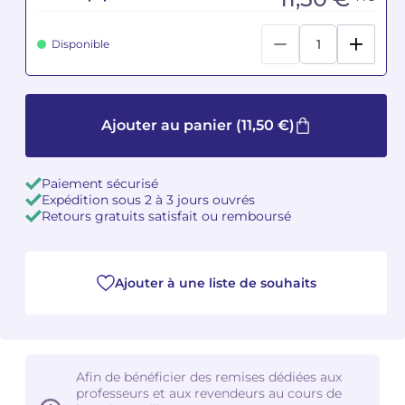
Camille PÉPIN
Camille PÉPIN
Voir tous les articles
Disponible
Jean-Baptiste ROBIN
Jean-Baptiste ROBIN
Oscar STRASNOY
Oscar STRASNOY
Ajouter au panier
(11,50 €)
Germaine TAILLEFERRE
Germaine TAILLEFERRE
Paiement sécurisé
Expédition sous 2 à 3 jours ouvrés
Dimitri TCHESNOKOV
Dimitri TCHESNOKOV
Retours gratuits satisfait ou remboursé
Fabien TOUCHARD
Fabien TOUCHARD
Jean-François VERDIER
Jean-François VERDIER
Ajouter à une liste de souhaits
Fabien WAKSMAN
Fabien WAKSMAN
Pierre WISSMER
Pierre WISSMER
Afin de bénéficier des remises dédiées aux
professeurs et aux revendeurs au cours de
Pascal ZAVARO
Pascal ZAVARO