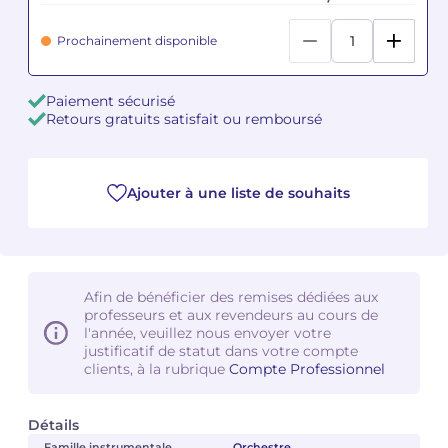
Prochainement disponible
Camille PÉPIN
Camille PÉPIN
Voir tous les articles
Jean-Baptiste ROBIN
Jean-Baptiste ROBIN
Paiement sécurisé
Retours gratuits satisfait ou remboursé
Oscar STRASNOY
Oscar STRASNOY
Germaine TAILLEFERRE
Germaine TAILLEFERRE
Ajouter à une liste de souhaits
Dimitri TCHESNOKOV
Dimitri TCHESNOKOV
Fabien TOUCHARD
Fabien TOUCHARD
Afin de bénéficier des remises dédiées aux
Jean-François VERDIER
Jean-François VERDIER
professeurs et aux revendeurs au cours de
l'année, veuillez nous envoyer votre
justificatif de statut dans votre compte
Fabien WAKSMAN
Fabien WAKSMAN
clients, à la rubrique
Compte Professionnel
Pierre WISSMER
Pierre WISSMER
Détails
Pascal ZAVARO
Pascal ZAVARO
Famille instrumentale
Orchestre