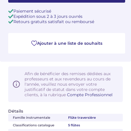
Paiement sécurisé
Camille PÉPIN
Camille PÉPIN
Voir tous les articles
Expédition sous 2 à 3 jours ouvrés
Retours gratuits satisfait ou remboursé
Jean-Baptiste ROBIN
Jean-Baptiste ROBIN
Oscar STRASNOY
Oscar STRASNOY
Ajouter à une liste de souhaits
Germaine TAILLEFERRE
Germaine TAILLEFERRE
Dimitri TCHESNOKOV
Dimitri TCHESNOKOV
Afin de bénéficier des remises dédiées aux
Fabien TOUCHARD
Fabien TOUCHARD
professeurs et aux revendeurs au cours de
l'année, veuillez nous envoyer votre
justificatif de statut dans votre compte
Jean-François VERDIER
Jean-François VERDIER
clients, à la rubrique
Compte Professionnel
Fabien WAKSMAN
Fabien WAKSMAN
Détails
Pierre WISSMER
Pierre WISSMER
Famille instrumentale
Flûte traversière
Classifications catalogue
5 flûtes
Pascal ZAVARO
Pascal ZAVARO