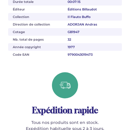
Durée totale
00:07:15
Éditeur
Éditions Billaudot
Collection
Il Flauto Buffo
Direction de collection
ADORJAN Andras
Cotage
GB1947
Nb. total de pages
32
Année copyright
1977
Code EAN
9790043019473
Expédition rapide
Tous nos produits sont en stock.
Expédition habituelle sous 2 à 3 jours.