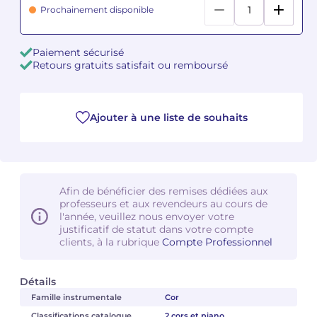
Prochainement disponible
Camille PÉPIN
Camille PÉPIN
Voir tous les articles
Paiement sécurisé
Jean-Baptiste ROBIN
Jean-Baptiste ROBIN
Retours gratuits satisfait ou remboursé
Oscar STRASNOY
Oscar STRASNOY
Ajouter à une liste de souhaits
Germaine TAILLEFERRE
Germaine TAILLEFERRE
Dimitri TCHESNOKOV
Dimitri TCHESNOKOV
Fabien TOUCHARD
Fabien TOUCHARD
Afin de bénéficier des remises dédiées aux
professeurs et aux revendeurs au cours de
l'année, veuillez nous envoyer votre
Jean-François VERDIER
Jean-François VERDIER
justificatif de statut dans votre compte
clients, à la rubrique
Compte Professionnel
Fabien WAKSMAN
Fabien WAKSMAN
Détails
Pierre WISSMER
Pierre WISSMER
Famille instrumentale
Cor
Pascal ZAVARO
Pascal ZAVARO
Classifications catalogue
2 cors et piano