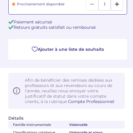
Prochainement disponible
Camille PÉPIN
Camille PÉPIN
Voir tous les articles
Paiement sécurisé
Jean-Baptiste ROBIN
Jean-Baptiste ROBIN
Retours gratuits satisfait ou remboursé
Oscar STRASNOY
Oscar STRASNOY
Ajouter à une liste de souhaits
Germaine TAILLEFERRE
Germaine TAILLEFERRE
Dimitri TCHESNOKOV
Dimitri TCHESNOKOV
Fabien TOUCHARD
Fabien TOUCHARD
Afin de bénéficier des remises dédiées aux
professeurs et aux revendeurs au cours de
l'année, veuillez nous envoyer votre
Jean-François VERDIER
Jean-François VERDIER
justificatif de statut dans votre compte
clients, à la rubrique
Compte Professionnel
Fabien WAKSMAN
Fabien WAKSMAN
Détails
Pierre WISSMER
Pierre WISSMER
Famille instrumentale
Violoncelle
Pascal ZAVARO
Pascal ZAVARO
Classifications catalogue
Violoncelle et piano