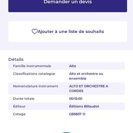
Demander un devis
Camille PÉPIN
Camille PÉPIN
Voir tous les articles
Jean-Baptiste ROBIN
Jean-Baptiste ROBIN
Ajouter à une liste de souhaits
Oscar STRASNOY
Oscar STRASNOY
Germaine TAILLEFERRE
Germaine TAILLEFERRE
Détails
Dimitri TCHESNOKOV
Dimitri TCHESNOKOV
Famille instrumentale
Alto
Classifications catalogue
Alto et orchestre ou
ensemble
Fabien TOUCHARD
Fabien TOUCHARD
Nomenclature instrument
ALTO ET ORCHESTRE A
CORDES
Jean-François VERDIER
Jean-François VERDIER
Durée totale
00:15:00
Fabien WAKSMAN
Fabien WAKSMAN
Éditeur
Éditions Billaudot
Cotage
GB5837 O
Pierre WISSMER
Pierre WISSMER
Pascal ZAVARO
Pascal ZAVARO