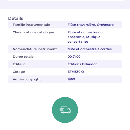
Camille PÉPIN
Camille PÉPIN
Voir tous les articles
Détails
Famille instrumentale
Flûte traversière, Orchestre
Jean-Baptiste ROBIN
Jean-Baptiste ROBIN
Classifications catalogue
Flûte et orchestre ou
ensemble, Musique
Oscar STRASNOY
Oscar STRASNOY
concertante
Nomenclature instrument
flûte et orchestre à cordes
Germaine TAILLEFERRE
Germaine TAILLEFERRE
Durée totale
00:21:00
Dimitri TCHESNOKOV
Dimitri TCHESNOKOV
Éditeur
Éditions Billaudot
Cotage
EFM530 O
Fabien TOUCHARD
Fabien TOUCHARD
Année copyright
1960
Jean-François VERDIER
Jean-François VERDIER
Fabien WAKSMAN
Fabien WAKSMAN
Pierre WISSMER
Pierre WISSMER
Pascal ZAVARO
Pascal ZAVARO