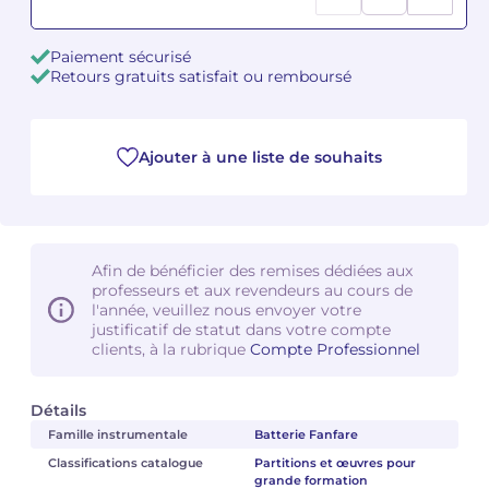
Camille PÉPIN
Camille PÉPIN
Voir tous les articles
Paiement sécurisé
Retours gratuits satisfait ou remboursé
Jean-Baptiste ROBIN
Jean-Baptiste ROBIN
Oscar STRASNOY
Oscar STRASNOY
Ajouter à une liste de souhaits
Germaine TAILLEFERRE
Germaine TAILLEFERRE
Dimitri TCHESNOKOV
Dimitri TCHESNOKOV
Afin de bénéficier des remises dédiées aux
professeurs et aux revendeurs au cours de
Fabien TOUCHARD
Fabien TOUCHARD
l'année, veuillez nous envoyer votre
justificatif de statut dans votre compte
Jean-François VERDIER
Jean-François VERDIER
clients, à la rubrique
Compte Professionnel
Fabien WAKSMAN
Fabien WAKSMAN
Détails
Famille instrumentale
Batterie Fanfare
Pierre WISSMER
Pierre WISSMER
Classifications catalogue
Partitions et œuvres pour
grande formation
Pascal ZAVARO
Pascal ZAVARO