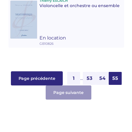
Thierry ESCAICH
Violoncelle et orchestre ou ensemble
En location
GB10826
1
...
53
54
55
Page précédente
Page suivante