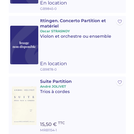
En location
GB9845-0
Camille PÉPIN
Camille PÉPIN
Voir tous les articles
Ittingen. Concerto Partition et
Jean-Baptiste ROBIN
Jean-Baptiste ROBIN
matériel
Oscar STRASNOY
Violon et orchestre ou ensemble
Oscar STRASNOY
Oscar STRASNOY
Germaine TAILLEFERRE
Germaine TAILLEFERRE
En location
Dimitri TCHESNOKOV
Dimitri TCHESNOKOV
GB9878-0
Fabien TOUCHARD
Fabien TOUCHARD
Suite Partition
André JOLIVET
Trios à cordes
Jean-François VERDIER
Jean-François VERDIER
Fabien WAKSMAN
Fabien WAKSMAN
Pierre WISSMER
Pierre WISSMER
TTC
15,50 €
MRB1154-1
Pascal ZAVARO
Pascal ZAVARO