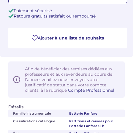
Paiement sécurisé
Camille PÉPIN
Camille PÉPIN
Voir tous les articles
Retours gratuits satisfait ou remboursé
Jean-Baptiste ROBIN
Jean-Baptiste ROBIN
Ajouter à une liste de souhaits
Oscar STRASNOY
Oscar STRASNOY
Germaine TAILLEFERRE
Germaine TAILLEFERRE
Dimitri TCHESNOKOV
Dimitri TCHESNOKOV
Afin de bénéficier des remises dédiées aux
professeurs et aux revendeurs au cours de
Fabien TOUCHARD
Fabien TOUCHARD
l'année, veuillez nous envoyer votre
justificatif de statut dans votre compte
clients, à la rubrique
Compte Professionnel
Jean-François VERDIER
Jean-François VERDIER
Fabien WAKSMAN
Fabien WAKSMAN
Détails
Famille instrumentale
Batterie Fanfare
Pierre WISSMER
Pierre WISSMER
Classifications catalogue
Partitions et œuvres pour
Batterie Fanfare Si b
Pascal ZAVARO
Pascal ZAVARO