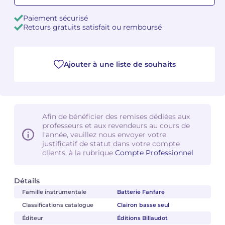
Paiement sécurisé
Camille PÉPIN
Camille PÉPIN
Voir tous les articles
Retours gratuits satisfait ou remboursé
Jean-Baptiste ROBIN
Jean-Baptiste ROBIN
Ajouter à une liste de souhaits
Oscar STRASNOY
Oscar STRASNOY
Germaine TAILLEFERRE
Germaine TAILLEFERRE
Dimitri TCHESNOKOV
Dimitri TCHESNOKOV
Afin de bénéficier des remises dédiées aux
professeurs et aux revendeurs au cours de
Fabien TOUCHARD
Fabien TOUCHARD
l'année, veuillez nous envoyer votre
justificatif de statut dans votre compte
clients, à la rubrique
Compte Professionnel
Jean-François VERDIER
Jean-François VERDIER
Fabien WAKSMAN
Fabien WAKSMAN
Détails
Famille instrumentale
Batterie Fanfare
Pierre WISSMER
Pierre WISSMER
Classifications catalogue
Clairon basse seul
Éditeur
Éditions Billaudot
Pascal ZAVARO
Pascal ZAVARO