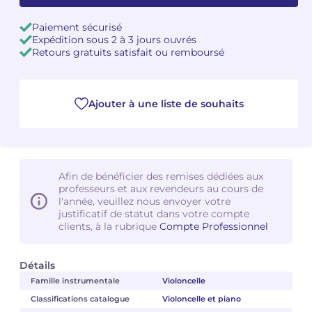
Paiement sécurisé
Camille PÉPIN
Camille PÉPIN
Voir tous les articles
Expédition sous 2 à 3 jours ouvrés
Retours gratuits satisfait ou remboursé
Jean-Baptiste ROBIN
Jean-Baptiste ROBIN
Oscar STRASNOY
Oscar STRASNOY
Ajouter à une liste de souhaits
Germaine TAILLEFERRE
Germaine TAILLEFERRE
Dimitri TCHESNOKOV
Dimitri TCHESNOKOV
Afin de bénéficier des remises dédiées aux
Fabien TOUCHARD
Fabien TOUCHARD
professeurs et aux revendeurs au cours de
l'année, veuillez nous envoyer votre
justificatif de statut dans votre compte
Jean-François VERDIER
Jean-François VERDIER
clients, à la rubrique
Compte Professionnel
Fabien WAKSMAN
Fabien WAKSMAN
Détails
Pierre WISSMER
Pierre WISSMER
Famille instrumentale
Violoncelle
Classifications catalogue
Violoncelle et piano
Pascal ZAVARO
Pascal ZAVARO