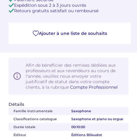
Expédition sous 2 à 3 jours ouvrés
Retours gratuits satisfait ou remboursé
Camille PÉPIN
Camille PÉPIN
Voir tous les articles
Jean-Baptiste ROBIN
Jean-Baptiste ROBIN
Ajouter à une liste de souhaits
Oscar STRASNOY
Oscar STRASNOY
Germaine TAILLEFERRE
Germaine TAILLEFERRE
Afin de bénéficier des remises dédiées aux
Dimitri TCHESNOKOV
Dimitri TCHESNOKOV
professeurs et aux revendeurs au cours de
l'année, veuillez nous envoyer votre
Fabien TOUCHARD
Fabien TOUCHARD
justificatif de statut dans votre compte
clients, à la rubrique
Compte Professionnel
Jean-François VERDIER
Jean-François VERDIER
Détails
Fabien WAKSMAN
Fabien WAKSMAN
Famille instrumentale
Saxophone
Classifications catalogue
Saxophone et piano ou orgue
Pierre WISSMER
Pierre WISSMER
Durée totale
00:10:00
Éditeur
Éditions Billaudot
Pascal ZAVARO
Pascal ZAVARO