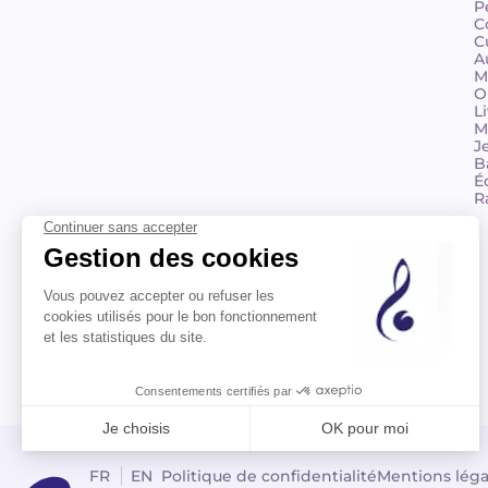
P
C
C
A
M
O
L
M
J
B
É
R
© 2026 Billaudot Paris. Tous droits réservés
FR
EN
Politique de confidentialité
Mentions léga