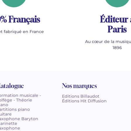
% Français
Éditeur 
Paris
t fabriqué en France
Au cœur de la musiqu
1896
atalogue
Nos marques
ormation musicale -
Editions Billaudot
olfège - Théorie
Éditions Hit Diffusion
iano
artitions piano
uitare
axophone Baryton
larinette
axophone