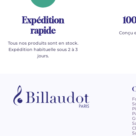
Expédition
100
rapide
Conçu e
Tous nos produits sont en stock.
Expédition habituelle sous 2 à 3
jours.
C
F
S
P
P
G
S
C
S