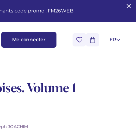
seignants code promo : FM26WEB
Me connecter
FR
ises. Volume 1
seph JOACHIM