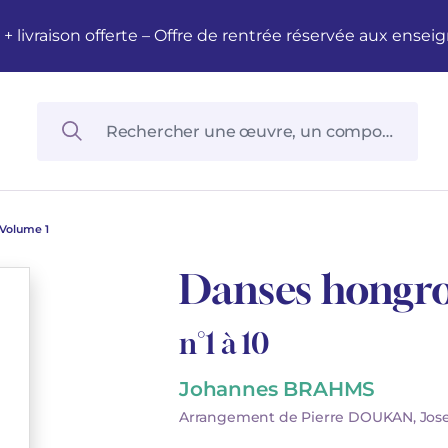
M + livraison offerte – Offre de rentrée réservée aux en
Volume 1
Danses hongro
n°1 à 10
Johannes BRAHMS
Arrangement de Pierre DOUKAN, Jo