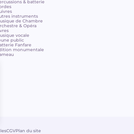
ercussions & batterie
ordes
uivres
utres instruments
usique de Chambre
rchestre & Opéra
ivres
usique vocale
eune public
atterie Fanfare
dition monumentale
ameau
les
CGV
Plan du site