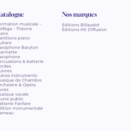
atalogue
Nos marques
ormation musicale -
Editions Billaudot
olfège - Théorie
Éditions Hit Diffusion
iano
artitions piano
uitare
axophone Baryton
larinette
axophone
ercussions & batterie
ordes
uivres
utres instruments
usique de Chambre
rchestre & Opéra
ivres
usique vocale
eune public
atterie Fanfare
dition monumentale
ameau