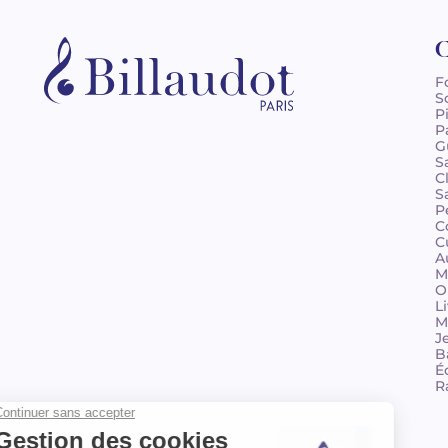
C
F
S
P
P
G
S
C
S
P
C
C
A
M
O
L
M
J
B
É
R