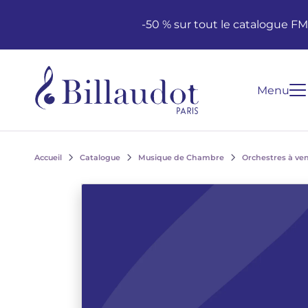
Aller au contenu
Aller à la navigation principale
-50 % sur tout le catalogue F
Menu
Accueil
Catalogue
Musique de Chambre
Orchestres à ve