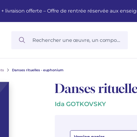
M + livraison offerte – Offre de rentrée réservée aux en
nts
Danses rituelles - euphonium
Danses rituell
Ida GOTKOVSKY
Version papier