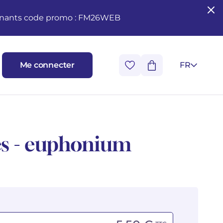
seignants code promo : FM26WEB
Me connecter
FR
es - euphonium