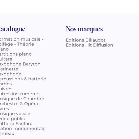
atalogue
Nos marques
ormation musicale -
Editions Billaudot
olfège - Théorie
Éditions Hit Diffusion
iano
artitions piano
uitare
axophone Baryton
larinette
axophone
ercussions & batterie
ordes
uivres
utres instruments
usique de Chambre
rchestre & Opéra
ivres
usique vocale
eune public
atterie Fanfare
dition monumentale
ameau