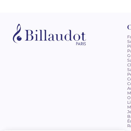
C
F
S
P
P
G
S
C
S
P
C
C
A
M
O
L
M
J
B
É
R