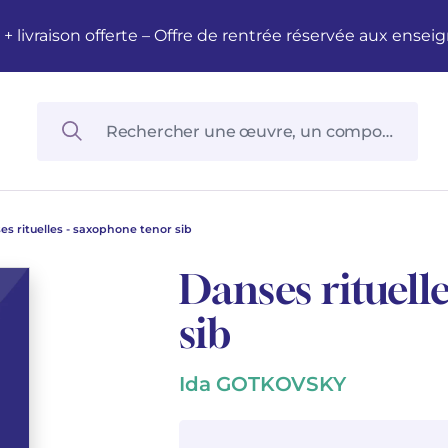
M + livraison offerte – Offre de rentrée réservée aux en
es rituelles - saxophone tenor sib
Danses rituell
sib
Ida GOTKOVSKY