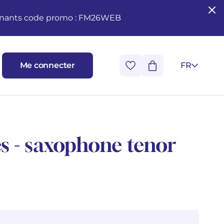
seignants code promo : FM26WEB
Me connecter
FR
es - saxophone tenor