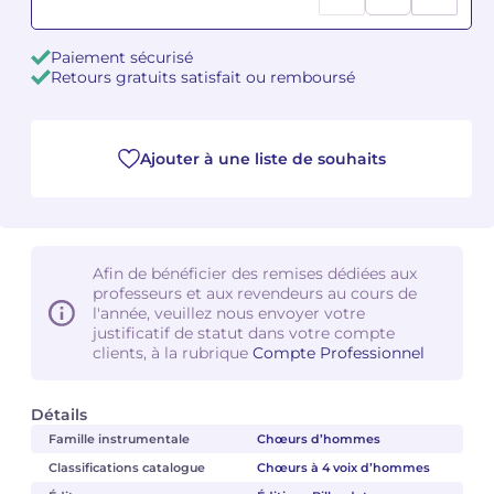
Camille PÉPIN
Camille PÉPIN
Voir tous les articles
Paiement sécurisé
Retours gratuits satisfait ou remboursé
Jean-Baptiste ROBIN
Jean-Baptiste ROBIN
Oscar STRASNOY
Oscar STRASNOY
Ajouter à une liste de souhaits
Germaine TAILLEFERRE
Germaine TAILLEFERRE
Dimitri TCHESNOKOV
Dimitri TCHESNOKOV
Afin de bénéficier des remises dédiées aux
professeurs et aux revendeurs au cours de
Fabien TOUCHARD
Fabien TOUCHARD
l'année, veuillez nous envoyer votre
justificatif de statut dans votre compte
Jean-François VERDIER
Jean-François VERDIER
clients, à la rubrique
Compte Professionnel
Fabien WAKSMAN
Fabien WAKSMAN
Détails
Famille instrumentale
Chœurs d’hommes
Pierre WISSMER
Pierre WISSMER
Classifications catalogue
Chœurs à 4 voix d’hommes
Pascal ZAVARO
Pascal ZAVARO