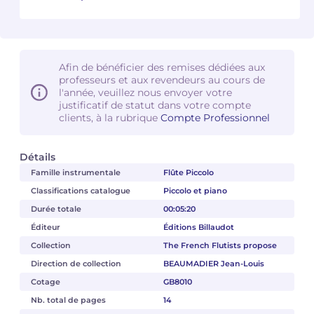
Camille PÉPIN
Camille PÉPIN
Voir tous les articles
Jean-Baptiste ROBIN
Jean-Baptiste ROBIN
Afin de bénéficier des remises dédiées aux
professeurs et aux revendeurs au cours de
Oscar STRASNOY
Oscar STRASNOY
l'année, veuillez nous envoyer votre
justificatif de statut dans votre compte
clients, à la rubrique
Compte Professionnel
Germaine TAILLEFERRE
Germaine TAILLEFERRE
Dimitri TCHESNOKOV
Dimitri TCHESNOKOV
Détails
Famille instrumentale
Flûte Piccolo
Fabien TOUCHARD
Fabien TOUCHARD
Classifications catalogue
Piccolo et piano
Durée totale
00:05:20
Jean-François VERDIER
Jean-François VERDIER
Éditeur
Éditions Billaudot
Collection
The French Flutists propose
Fabien WAKSMAN
Fabien WAKSMAN
Direction de collection
BEAUMADIER Jean-Louis
Pierre WISSMER
Pierre WISSMER
Cotage
GB8010
Nb. total de pages
14
Pascal ZAVARO
Pascal ZAVARO