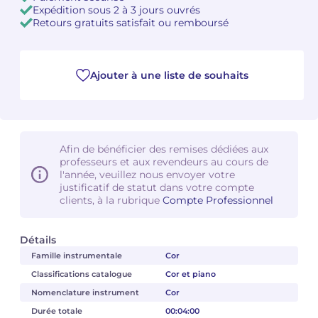
Expédition sous 2 à 3 jours ouvrés
Retours gratuits satisfait ou remboursé
Camille PÉPIN
Camille PÉPIN
Voir tous les articles
Jean-Baptiste ROBIN
Jean-Baptiste ROBIN
Ajouter à une liste de souhaits
Oscar STRASNOY
Oscar STRASNOY
Germaine TAILLEFERRE
Germaine TAILLEFERRE
Afin de bénéficier des remises dédiées aux
Dimitri TCHESNOKOV
Dimitri TCHESNOKOV
professeurs et aux revendeurs au cours de
l'année, veuillez nous envoyer votre
justificatif de statut dans votre compte
Fabien TOUCHARD
Fabien TOUCHARD
clients, à la rubrique
Compte Professionnel
Jean-François VERDIER
Jean-François VERDIER
Détails
Fabien WAKSMAN
Fabien WAKSMAN
Famille instrumentale
Cor
Classifications catalogue
Cor et piano
Pierre WISSMER
Pierre WISSMER
Nomenclature instrument
Cor
Durée totale
00:04:00
Pascal ZAVARO
Pascal ZAVARO