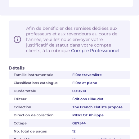
Camille PÉPIN
Camille PÉPIN
Voir tous les articles
Jean-Baptiste ROBIN
Jean-Baptiste ROBIN
Afin de bénéficier des remises dédiées aux
professeurs et aux revendeurs au cours de
l'année, veuillez nous envoyer votre
Oscar STRASNOY
Oscar STRASNOY
justificatif de statut dans votre compte
clients, à la rubrique
Compte Professionnel
Germaine TAILLEFERRE
Germaine TAILLEFERRE
Détails
Dimitri TCHESNOKOV
Dimitri TCHESNOKOV
Famille instrumentale
Flûte traversière
Fabien TOUCHARD
Fabien TOUCHARD
Classifications catalogue
Flûte et piano
Durée totale
00:03:10
Jean-François VERDIER
Jean-François VERDIER
Éditeur
Éditions Billaudot
Collection
The French Flutists propose
Fabien WAKSMAN
Fabien WAKSMAN
Direction de collection
PIERLOT Philippe
Cotage
GB7544
Pierre WISSMER
Pierre WISSMER
Nb. total de pages
12
Pascal ZAVARO
Pascal ZAVARO