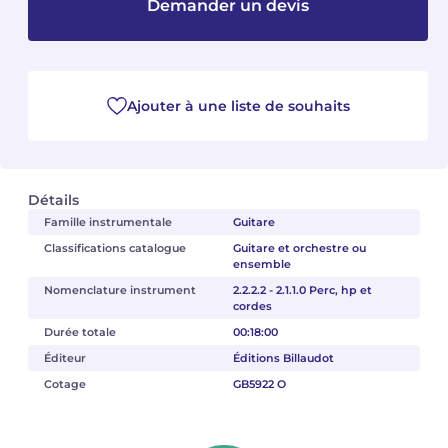
Demander un devis
Camille PÉPIN
Camille PÉPIN
Voir tous les articles
Jean-Baptiste ROBIN
Jean-Baptiste ROBIN
Ajouter à une liste de souhaits
Oscar STRASNOY
Oscar STRASNOY
Germaine TAILLEFERRE
Germaine TAILLEFERRE
Détails
Dimitri TCHESNOKOV
Dimitri TCHESNOKOV
Famille instrumentale
Guitare
Classifications catalogue
Guitare et orchestre ou
ensemble
Fabien TOUCHARD
Fabien TOUCHARD
Nomenclature instrument
2.2.2.2 - 2.1.1.0 Perc, hp et
cordes
Jean-François VERDIER
Jean-François VERDIER
Durée totale
00:18:00
Fabien WAKSMAN
Fabien WAKSMAN
Éditeur
Éditions Billaudot
Cotage
GB5922 O
Pierre WISSMER
Pierre WISSMER
Pascal ZAVARO
Pascal ZAVARO