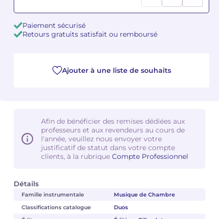
Camille PÉPIN
Camille PÉPIN
Voir tous les articles
Paiement sécurisé
Retours gratuits satisfait ou remboursé
Jean-Baptiste ROBIN
Jean-Baptiste ROBIN
Oscar STRASNOY
Oscar STRASNOY
Ajouter à une liste de souhaits
Germaine TAILLEFERRE
Germaine TAILLEFERRE
Dimitri TCHESNOKOV
Dimitri TCHESNOKOV
Afin de bénéficier des remises dédiées aux
professeurs et aux revendeurs au cours de
Fabien TOUCHARD
Fabien TOUCHARD
l'année, veuillez nous envoyer votre
justificatif de statut dans votre compte
Jean-François VERDIER
Jean-François VERDIER
clients, à la rubrique
Compte Professionnel
Fabien WAKSMAN
Fabien WAKSMAN
Détails
Famille instrumentale
Musique de Chambre
Pierre WISSMER
Pierre WISSMER
Classifications catalogue
Duos
Pascal ZAVARO
Pascal ZAVARO