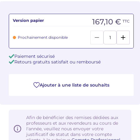
Camille PÉPIN
Camille PÉPIN
Voir tous les articles
167,10 €
Version papier
TTC
Jean-Baptiste ROBIN
Jean-Baptiste ROBIN
Prochainement disponible
Oscar STRASNOY
Oscar STRASNOY
Germaine TAILLEFERRE
Germaine TAILLEFERRE
Paiement sécurisé
Retours gratuits satisfait ou remboursé
Dimitri TCHESNOKOV
Dimitri TCHESNOKOV
Fabien TOUCHARD
Fabien TOUCHARD
Ajouter à une liste de souhaits
Jean-François VERDIER
Jean-François VERDIER
Fabien WAKSMAN
Fabien WAKSMAN
Afin de bénéficier des remises dédiées aux
professeurs et aux revendeurs au cours de
Pierre WISSMER
Pierre WISSMER
l'année, veuillez nous envoyer votre
justificatif de statut dans votre compte
Pascal ZAVARO
Pascal ZAVARO
clients, à la rubrique
Compte Professionnel