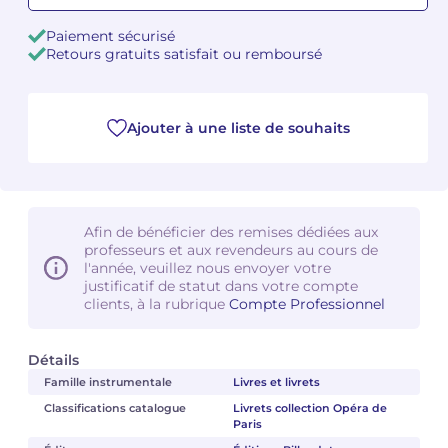
Paiement sécurisé
Camille PÉPIN
Camille PÉPIN
Voir tous les articles
Retours gratuits satisfait ou remboursé
Jean-Baptiste ROBIN
Jean-Baptiste ROBIN
Ajouter à une liste de souhaits
Oscar STRASNOY
Oscar STRASNOY
Germaine TAILLEFERRE
Germaine TAILLEFERRE
Dimitri TCHESNOKOV
Dimitri TCHESNOKOV
Afin de bénéficier des remises dédiées aux
professeurs et aux revendeurs au cours de
Fabien TOUCHARD
Fabien TOUCHARD
l'année, veuillez nous envoyer votre
justificatif de statut dans votre compte
clients, à la rubrique
Compte Professionnel
Jean-François VERDIER
Jean-François VERDIER
Fabien WAKSMAN
Fabien WAKSMAN
Détails
Famille instrumentale
Livres et livrets
Pierre WISSMER
Pierre WISSMER
Classifications catalogue
Livrets collection Opéra de
Paris
Pascal ZAVARO
Pascal ZAVARO