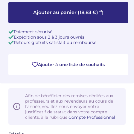
Ajouter au panier
(18,83 €)
Camille PÉPIN
Camille PÉPIN
Voir tous les articles
Jean-Baptiste ROBIN
Jean-Baptiste ROBIN
Paiement sécurisé
Expédition sous 2 à 3 jours ouvrés
Oscar STRASNOY
Oscar STRASNOY
Retours gratuits satisfait ou remboursé
Germaine TAILLEFERRE
Germaine TAILLEFERRE
Ajouter à une liste de souhaits
Dimitri TCHESNOKOV
Dimitri TCHESNOKOV
Fabien TOUCHARD
Fabien TOUCHARD
Jean-François VERDIER
Jean-François VERDIER
Afin de bénéficier des remises dédiées aux
professeurs et aux revendeurs au cours de
l'année, veuillez nous envoyer votre
Fabien WAKSMAN
Fabien WAKSMAN
justificatif de statut dans votre compte
clients, à la rubrique
Compte Professionnel
Pierre WISSMER
Pierre WISSMER
Pascal ZAVARO
Pascal ZAVARO