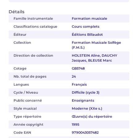
Détails
Famille instrumentale
Formation musicale
Classifications catalogue
Cours complets
Éditeur
Éditions Billaudot
Collection
Formation Musicale Solfège
(F.M.S.)
Direction de collection
HOLSTEIN Aline, DAUCHY
Jacques, BLEUSE Marc
Cotage
GB5748
Nb. total de pages
24
Langues
Français
Cycle / Niveau
Difficile (cycle 3)
Public concerné
Enseignants
Style musical
Moderne (XXe s.)
Type répertoire
Œuvre(s) du répertoire
Année copyright
1995
Code EAN
9790043057482