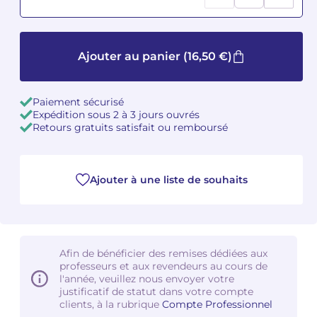
Camille PÉPIN
Camille PÉPIN
Voir tous les articles
Ajouter au panier
(16,50 €)
Jean-Baptiste ROBIN
Jean-Baptiste ROBIN
Oscar STRASNOY
Oscar STRASNOY
Paiement sécurisé
Expédition sous 2 à 3 jours ouvrés
Germaine TAILLEFERRE
Germaine TAILLEFERRE
Retours gratuits satisfait ou remboursé
Dimitri TCHESNOKOV
Dimitri TCHESNOKOV
Ajouter à une liste de souhaits
Fabien TOUCHARD
Fabien TOUCHARD
Jean-François VERDIER
Jean-François VERDIER
Fabien WAKSMAN
Fabien WAKSMAN
Afin de bénéficier des remises dédiées aux
professeurs et aux revendeurs au cours de
l'année, veuillez nous envoyer votre
Pierre WISSMER
Pierre WISSMER
justificatif de statut dans votre compte
clients, à la rubrique
Compte Professionnel
Pascal ZAVARO
Pascal ZAVARO