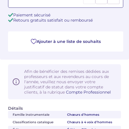
Camille PÉPIN
Camille PÉPIN
Voir tous les articles
Paiement sécurisé
Retours gratuits satisfait ou remboursé
Jean-Baptiste ROBIN
Jean-Baptiste ROBIN
Oscar STRASNOY
Oscar STRASNOY
Ajouter à une liste de souhaits
Germaine TAILLEFERRE
Germaine TAILLEFERRE
Dimitri TCHESNOKOV
Dimitri TCHESNOKOV
Afin de bénéficier des remises dédiées aux
professeurs et aux revendeurs au cours de
Fabien TOUCHARD
Fabien TOUCHARD
l'année, veuillez nous envoyer votre
justificatif de statut dans votre compte
Jean-François VERDIER
Jean-François VERDIER
clients, à la rubrique
Compte Professionnel
Fabien WAKSMAN
Fabien WAKSMAN
Détails
Famille instrumentale
Chœurs d’hommes
Pierre WISSMER
Pierre WISSMER
Classifications catalogue
Chœurs à 4 voix d’hommes
Pascal ZAVARO
Pascal ZAVARO