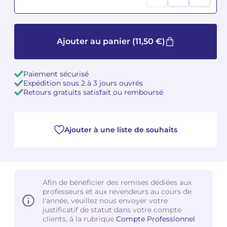
Camille PÉPIN
Camille PÉPIN
Voir tous les articles
Ajouter au panier
(11,50 €)
Jean-Baptiste ROBIN
Jean-Baptiste ROBIN
Oscar STRASNOY
Oscar STRASNOY
Paiement sécurisé
Expédition sous 2 à 3 jours ouvrés
Germaine TAILLEFERRE
Germaine TAILLEFERRE
Retours gratuits satisfait ou remboursé
Dimitri TCHESNOKOV
Dimitri TCHESNOKOV
Ajouter à une liste de souhaits
Fabien TOUCHARD
Fabien TOUCHARD
Jean-François VERDIER
Jean-François VERDIER
Fabien WAKSMAN
Fabien WAKSMAN
Afin de bénéficier des remises dédiées aux
professeurs et aux revendeurs au cours de
l'année, veuillez nous envoyer votre
Pierre WISSMER
Pierre WISSMER
justificatif de statut dans votre compte
clients, à la rubrique
Compte Professionnel
Pascal ZAVARO
Pascal ZAVARO