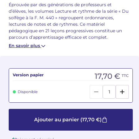
Éprouvée par des générations de professeurs et
d’élèves, les volumes Lecture et rythme de la série « Du
Camille PÉPIN
Camille PÉPIN
Voir tous les articles
solfège à la F. M. 440 » regroupent ordonnances,
lectures de notes et de rythmes. Ce matériel
Jean-Baptiste ROBIN
Jean-Baptiste ROBIN
pédagogique en 21 leçons progressives constitue un
parcours d’apprentissage efficace et complet.
Oscar STRASNOY
Oscar STRASNOY
En savoir plus
Germaine TAILLEFERRE
Germaine TAILLEFERRE
Dimitri TCHESNOKOV
Dimitri TCHESNOKOV
17,70 €
Version papier
TTC
Fabien TOUCHARD
Fabien TOUCHARD
Disponible
Jean-François VERDIER
Jean-François VERDIER
Fabien WAKSMAN
Fabien WAKSMAN
Ajouter au panier
(17,70 €)
Pierre WISSMER
Pierre WISSMER
Pascal ZAVARO
Pascal ZAVARO