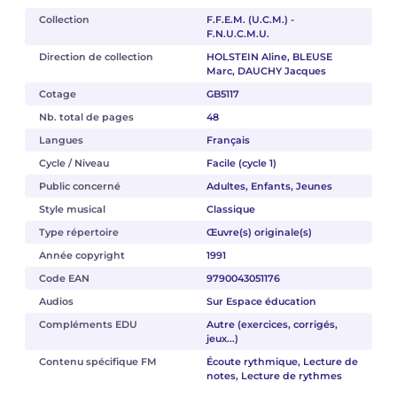
Collection
F.F.E.M. (U.C.M.) -
F.N.U.C.M.U.
Direction de collection
HOLSTEIN Aline, BLEUSE
Marc, DAUCHY Jacques
Cotage
GB5117
Nb. total de pages
48
Langues
Français
Cycle / Niveau
Facile (cycle 1)
Public concerné
Adultes, Enfants, Jeunes
Style musical
Classique
Type répertoire
Œuvre(s) originale(s)
Année copyright
1991
Code EAN
9790043051176
Audios
Sur Espace éducation
Compléments EDU
Autre (exercices, corrigés,
jeux...)
Contenu spécifique FM
Écoute rythmique, Lecture de
notes, Lecture de rythmes