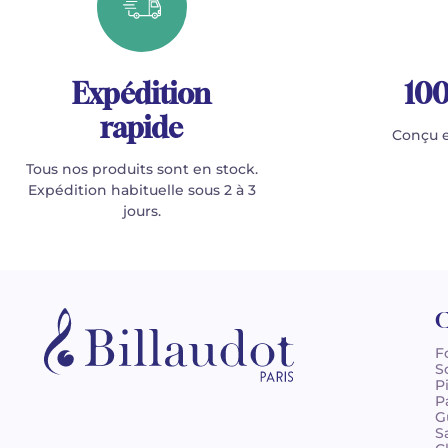
Expédition
100
rapide
Conçu e
Tous nos produits sont en stock.
Expédition habituelle sous 2 à 3
jours.
C
F
S
P
P
G
S