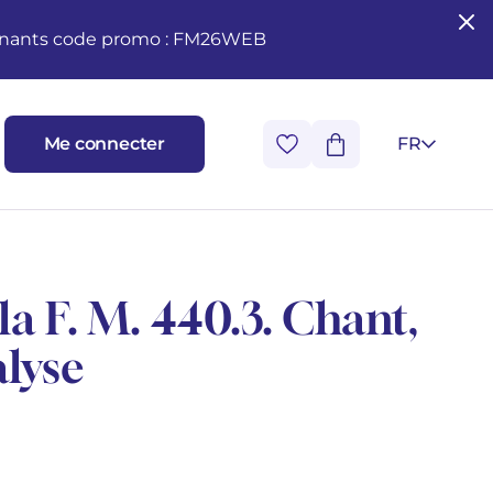
seignants code promo : FM26WEB
Me connecter
FR
la F. M. 440.3. Chant,
alyse