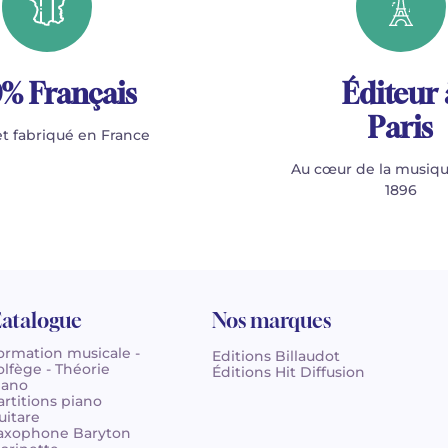
% Français
Éditeur 
Paris
t fabriqué en France
Au cœur de la musiqu
1896
atalogue
Nos marques
ormation musicale -
Editions Billaudot
olfège - Théorie
Éditions Hit Diffusion
iano
artitions piano
uitare
axophone Baryton