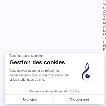
C
S
P
C
C
A
M
O
L
M
J
B
É
R
© 2026 Billaudot Paris. Tous droits réservés