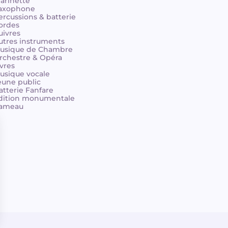
larinette
axophone
ercussions & batterie
ordes
uivres
utres instruments
usique de Chambre
rchestre & Opéra
ivres
usique vocale
eune public
atterie Fanfare
dition monumentale
ameau