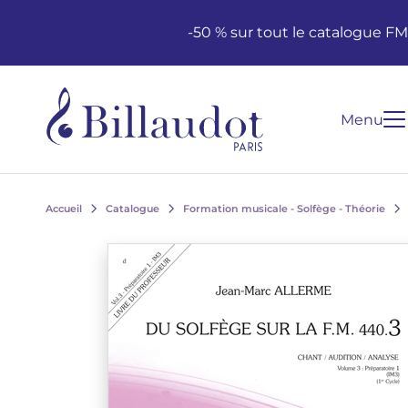
Aller au contenu
Aller à la navigation principale
-50 % sur tout le catalogue F
Menu
Accueil
Catalogue
Formation musicale - Solfège - Théorie