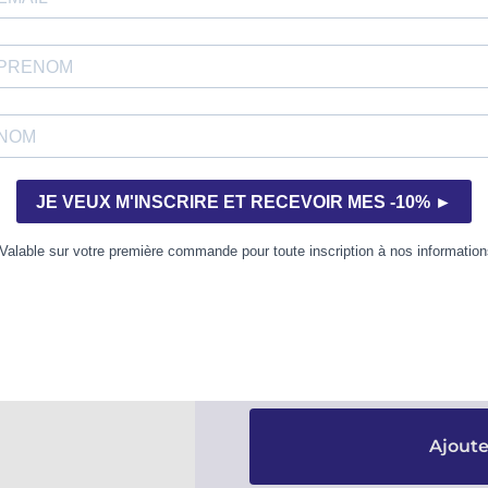
L’incontournable de la F.M. : la métho
Éprouvée par des générations de profes
série « Du solfège à la F.M. 440 » reg
matériel pédagogique en 12 leçons pro
et complet.
En savoir plus
Version papier
Disponible
Ajoute