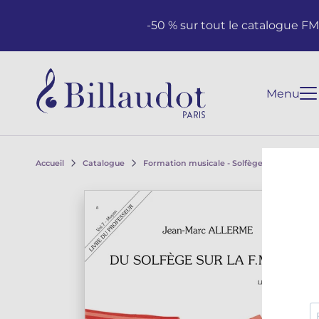
Aller au contenu
Aller à la navigation principale
-50 % sur tout le catalogue F
Menu
Accueil
Catalogue
Formation musicale - Solfège - Théorie