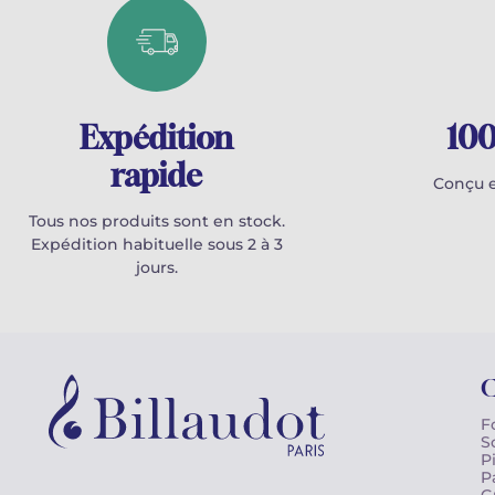
Expédition
100
rapide
Conçu e
Tous nos produits sont en stock.
Expédition habituelle sous 2 à 3
jours.
C
F
S
P
P