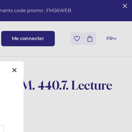
seignants code promo : FM26WEB
Me connecter
FR
la F.M. 440.7. Lecture