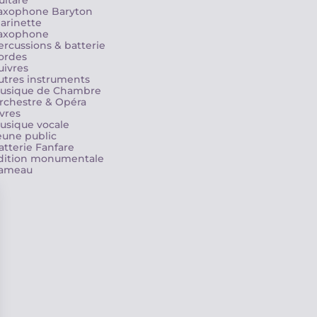
uitare
axophone Baryton
larinette
axophone
ercussions & batterie
ordes
uivres
utres instruments
usique de Chambre
rchestre & Opéra
ivres
usique vocale
eune public
atterie Fanfare
dition monumentale
ameau