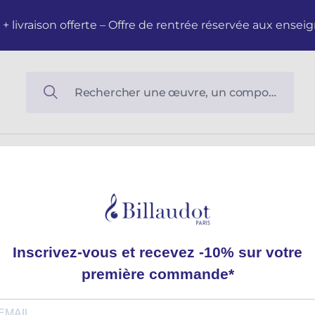
M + livraison offerte – Offre de rentrée réservée aux en
Cours Complets
Du solfège sur la F.M. 440.7. Lecture et rythme
Du solfège sur 
et rythme
Livre du professeur
Jean-Marc ALLERME