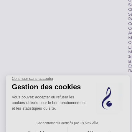
G
S
C
S
P
C
C
A
M
O
L
M
J
B
É
R