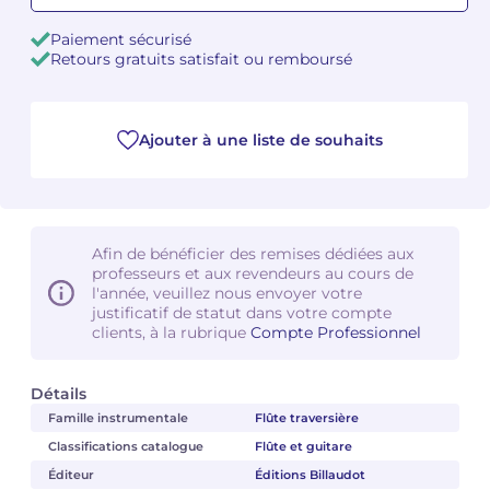
Paiement sécurisé
Camille PÉPIN
Camille PÉPIN
Voir tous les articles
Retours gratuits satisfait ou remboursé
Jean-Baptiste ROBIN
Jean-Baptiste ROBIN
Ajouter à une liste de souhaits
Oscar STRASNOY
Oscar STRASNOY
Germaine TAILLEFERRE
Germaine TAILLEFERRE
Dimitri TCHESNOKOV
Dimitri TCHESNOKOV
Afin de bénéficier des remises dédiées aux
professeurs et aux revendeurs au cours de
Fabien TOUCHARD
Fabien TOUCHARD
l'année, veuillez nous envoyer votre
justificatif de statut dans votre compte
clients, à la rubrique
Compte Professionnel
Jean-François VERDIER
Jean-François VERDIER
Fabien WAKSMAN
Fabien WAKSMAN
Détails
Famille instrumentale
Flûte traversière
Pierre WISSMER
Pierre WISSMER
Classifications catalogue
Flûte et guitare
Éditeur
Éditions Billaudot
Pascal ZAVARO
Pascal ZAVARO