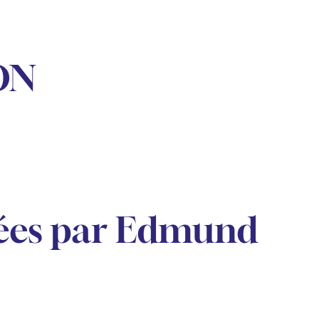
ON
ées par Edmund