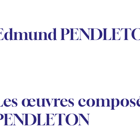
Edmund PENDLET
Les œuvres compos
PENDLETON