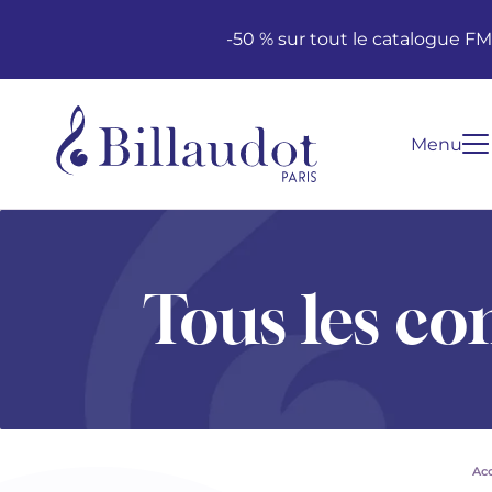
Aller au contenu
Aller à la navigation principale
-50 % sur tout le catalogue F
Menu
Tous les co
Acc