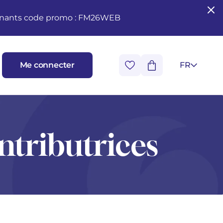
seignants code promo : FM26WEB
Me connecter
FR
ntributrices