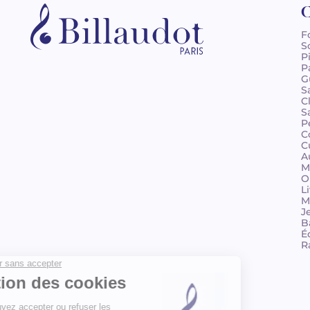
C
F
S
P
P
G
S
C
S
P
C
C
A
M
O
L
M
J
B
É
R