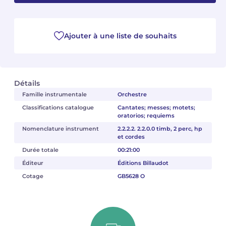
Camille PÉPIN
Camille PÉPIN
Voir tous les articles
Ajouter à une liste de souhaits
Jean-Baptiste ROBIN
Jean-Baptiste ROBIN
Oscar STRASNOY
Oscar STRASNOY
Détails
Germaine TAILLEFERRE
Germaine TAILLEFERRE
Famille instrumentale
Orchestre
Classifications catalogue
Cantates; messes; motets;
Dimitri TCHESNOKOV
Dimitri TCHESNOKOV
oratorios; requiems
Nomenclature instrument
2.2.2.2. 2.2.0.0 timb, 2 perc, hp
Fabien TOUCHARD
Fabien TOUCHARD
et cordes
Durée totale
00:21:00
Jean-François VERDIER
Jean-François VERDIER
Éditeur
Éditions Billaudot
Cotage
GB5628 O
Fabien WAKSMAN
Fabien WAKSMAN
Pierre WISSMER
Pierre WISSMER
Pascal ZAVARO
Pascal ZAVARO