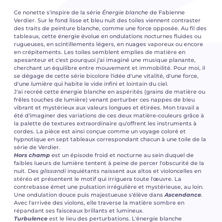
Ce nonette s'inspire de la série
Énergie blanche
de Fabienne
Verdier. Sur le fond lisse et bleu nuit des toiles viennent contraster
des traits de peinture blanche, comme une force opposée. Au fil des
tableaux, cette énergie évolue en ondulations nocturnes fluides ou
rugueuses, en scintillements légers, en nuages vaporeux ou encore
en crépitements. Les toiles semblent emplies de matière en
apesanteur et c'est pourquoi j'ai imaginé une musique planante,
cherchant un équilibre entre mouvement et immobilité. Pour moi, il
se dégage de cette série bicolore l'idée d'une vitalité, d'une force,
d'une
lumière
qui habite le vide infini et lointain du ciel.
J'ai recréé cette énergie blanche en aspérités (grains de matière ou
frêles touches de lumière) venant perturber ces nappes de bleu
vibrant et mystérieux aux valeurs longues et étirées. Mon travail a
été d'imaginer des variations de ces deux matière-couleurs grâce à
la palette de textures extraordinaire qu'offrent les instruments à
cordes. La pièce est ainsi conçue comme un voyage coloré et
hypnotique en sept tableaux correspondant chacun à une toile de la
série de Verdier.
Hors champ
est un épisode froid et nocturne au sein duquel de
faibles lueurs de lumière tentent à peine de percer l'obscurité de la
nuit. Des
glissandi
inquiétants naissent aux altos et violoncelles en
stéréo et présentent le motif qui irriguera toute l'œuvre. La
contrebasse émet une pulsation irrégulière et mystérieuse, au loin.
Une ondulation douce puis majestueuse s'élève dans
Ascendance
.
Avec l'arrivée des violons, elle traverse la matière sombre en
répandant ses faisceaux brillants et lumineux.
Turbulence
est le lieu des perturbations. L'énergie blanche