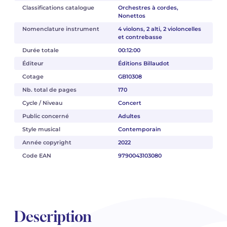
Classifications catalogue
Orchestres à cordes,
Nonettos
Nomenclature instrument
4 violons, 2 alti, 2 violoncelles
et contrebasse
Durée totale
00:12:00
Éditeur
Éditions Billaudot
Cotage
GB10308
Nb. total de pages
170
Cycle / Niveau
Concert
Public concerné
Adultes
Style musical
Contemporain
Année copyright
2022
Code EAN
9790043103080
Description