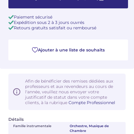
Camille PÉPIN
Camille PÉPIN
Voir tous les articles
Paiement sécurisé
Expédition sous 2 à 3 jours ouvrés
Jean-Baptiste ROBIN
Jean-Baptiste ROBIN
Retours gratuits satisfait ou remboursé
Oscar STRASNOY
Oscar STRASNOY
Ajouter à une liste de souhaits
Germaine TAILLEFERRE
Germaine TAILLEFERRE
Dimitri TCHESNOKOV
Dimitri TCHESNOKOV
Fabien TOUCHARD
Fabien TOUCHARD
Afin de bénéficier des remises dédiées aux
professeurs et aux revendeurs au cours de
l'année, veuillez nous envoyer votre
Jean-François VERDIER
Jean-François VERDIER
justificatif de statut dans votre compte
clients, à la rubrique
Compte Professionnel
Fabien WAKSMAN
Fabien WAKSMAN
Détails
Pierre WISSMER
Pierre WISSMER
Famille instrumentale
Orchestre, Musique de
Chambre
Pascal ZAVARO
Pascal ZAVARO