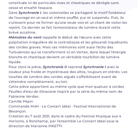
constituée ici de particules vives et chaotiques se dérègle sans
cesse et envahit l'espace.
Dans
Synchronie I
, les violoncelles se partagent le motif fondateur
de l'ouvrage en un seul et même souffle, pur et suspendu. Puis, ils
s'unissent pour ne former qu'une seule voix et un chant de violon les
rejoint. Ce dernier se fait l'annonciateur de lumière durant cette
brève accalmie.
Mémoires du vent
rappelle le début de l'œuvre avec cette
palpitation irrégulière de la contrebasse et les glissandi inquiétants
des cordes graves. Mais ces mémoires sont aussi l'écho des
Turbulences qui se transforment ici en Vortex, dans lequel l'énergie
blanche et chaotique devient un véritable tourbillon de lumière
liquide.
Pour clore la pièce,
Synchronie II
reprend
Synchronie I
avec la
couleur plus froide et mystérieuse des altos, toujours en stéréo. Les
touches de lumière des cordes aiguës s'affaiblissent avant de
s'éteindre complètement, au loin.
Cette pièce appartient au même cycle que mon quatuor à cordes
Feuilles d'eau de Silvacane
inspiré par la série du même nom de
Fabienne Verdier.
Camille Pépin
Commande M4H - Le Concert Idéal - Festival International de
Besançon.
Création du 7 août 2021, dans le cadre du Festival Musique aux 4
Horizons, à Ronchamp, par l'ensemble Le Concert Idéal sous la
direction de Marianne PIKETTY.