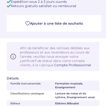
Expédition sous 2 à 3 jours ouvrés
Retours gratuits satisfait ou remboursé
Camille PÉPIN
Camille PÉPIN
Voir tous les articles
Jean-Baptiste ROBIN
Jean-Baptiste ROBIN
Ajouter à une liste de souhaits
Oscar STRASNOY
Oscar STRASNOY
Germaine TAILLEFERRE
Germaine TAILLEFERRE
Afin de bénéficier des remises dédiées aux
professeurs et aux revendeurs au cours de
Dimitri TCHESNOKOV
Dimitri TCHESNOKOV
l'année, veuillez nous envoyer votre
justificatif de statut dans votre compte
Fabien TOUCHARD
Fabien TOUCHARD
clients, à la rubrique
Compte Professionnel
Jean-François VERDIER
Jean-François VERDIER
Détails
Famille instrumentale
Formation musicale,
Fabien WAKSMAN
Fabien WAKSMAN
Enseignement
Classifications catalogue
Lecture de notes et du
Pierre WISSMER
Pierre WISSMER
rythme, Enseignement vocal
Éditeur
Éditions Billaudot
Pascal ZAVARO
Pascal ZAVARO