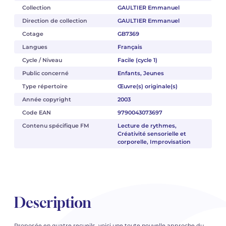
Collection
GAULTIER Emmanuel
Direction de collection
GAULTIER Emmanuel
Cotage
GB7369
Langues
Français
Cycle / Niveau
Facile (cycle 1)
Public concerné
Enfants, Jeunes
Type répertoire
Œuvre(s) originale(s)
Année copyright
2003
Code EAN
9790043073697
Contenu spécifique FM
Lecture de rythmes,
Créativité sensorielle et
corporelle, Improvisation
Description
Proposée en quatre recueils, voici une toute nouvelle approche du