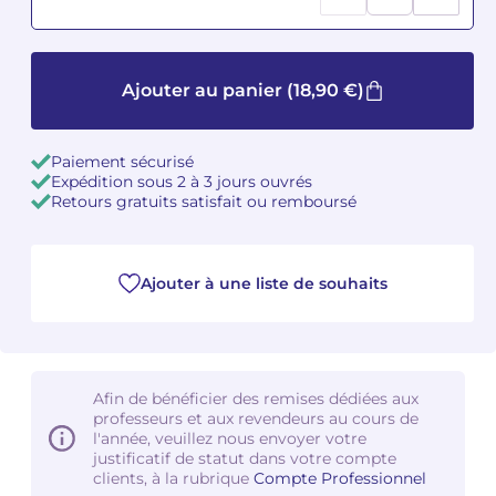
Camille PÉPIN
Camille PÉPIN
Voir tous les articles
Ajouter au panier
(18,90 €)
Jean-Baptiste ROBIN
Jean-Baptiste ROBIN
Oscar STRASNOY
Oscar STRASNOY
Paiement sécurisé
Expédition sous 2 à 3 jours ouvrés
Germaine TAILLEFERRE
Germaine TAILLEFERRE
Retours gratuits satisfait ou remboursé
Dimitri TCHESNOKOV
Dimitri TCHESNOKOV
Ajouter à une liste de souhaits
Fabien TOUCHARD
Fabien TOUCHARD
Jean-François VERDIER
Jean-François VERDIER
Fabien WAKSMAN
Fabien WAKSMAN
Afin de bénéficier des remises dédiées aux
professeurs et aux revendeurs au cours de
l'année, veuillez nous envoyer votre
Pierre WISSMER
Pierre WISSMER
justificatif de statut dans votre compte
clients, à la rubrique
Compte Professionnel
Pascal ZAVARO
Pascal ZAVARO