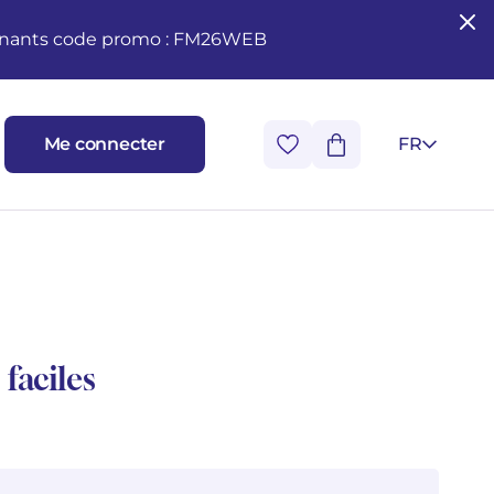
seignants code promo : FM26WEB
Me connecter
FR
faciles