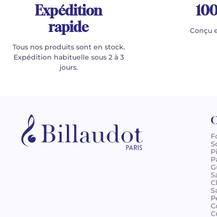
Expédition
100
rapide
Conçu e
Tous nos produits sont en stock.
Expédition habituelle sous 2 à 3
jours.
C
F
S
P
P
G
S
C
S
P
C
C