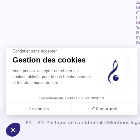
A
M
O
L
M
J
B
É
R
© 2026 Billaudot Paris. Tous droits réservés
FR
EN
Politique de confidentialité
Mentions léga