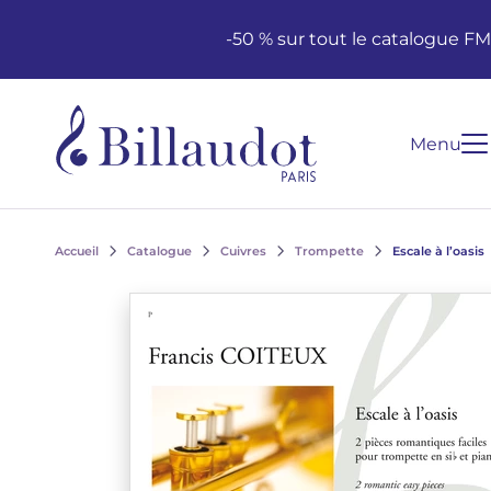
Aller au contenu
Aller à la navigation principale
-50 % sur tout le catalogue F
Menu
Accueil
Catalogue
Cuivres
Trompette
Escale à l’oasis