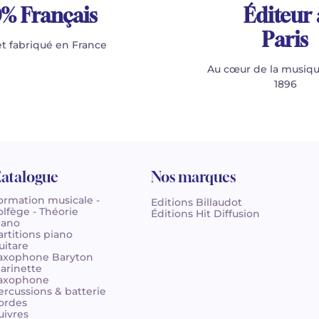
% Français
Éditeur 
Paris
t fabriqué en France
Au cœur de la musiqu
1896
atalogue
Nos marques
ormation musicale -
Editions Billaudot
olfège - Théorie
Éditions Hit Diffusion
iano
artitions piano
uitare
axophone Baryton
larinette
axophone
ercussions & batterie
ordes
uivres