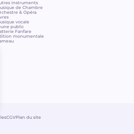
utres instruments
usique de Chambre
rchestre & Opéra
ivres
usique vocale
eune public
atterie Fanfare
dition monumentale
ameau
les
CGV
Plan du site