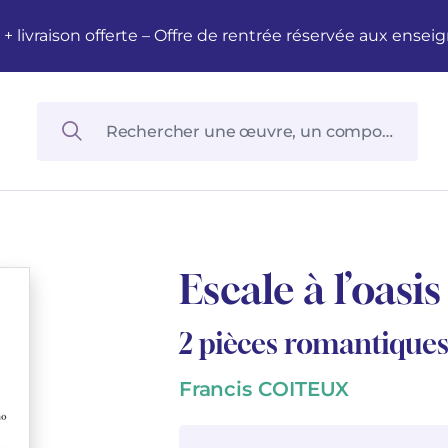
M + livraison offerte – Offre de rentrée réservée aux en
Escale à l’oasis
2 pièces romantiques 
Francis COITEUX