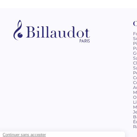
C
F
S
P
P
G
S
C
S
P
C
C
A
M
O
L
M
J
B
É
R