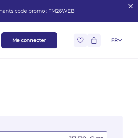
seignants code promo : FM26WEB
Me connecter
FR