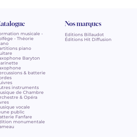
atalogue
Nos marques
ormation musicale -
Editions Billaudot
olfège - Théorie
Éditions Hit Diffusion
iano
artitions piano
uitare
axophone Baryton
larinette
axophone
ercussions & batterie
ordes
uivres
utres instruments
usique de Chambre
rchestre & Opéra
ivres
usique vocale
eune public
atterie Fanfare
dition monumentale
ameau