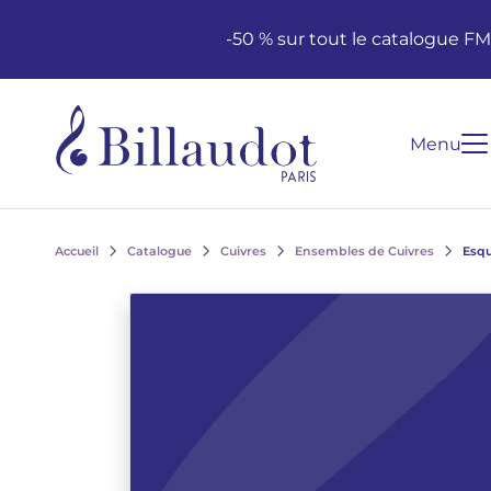
Aller au contenu
Aller à la navigation principale
-50 % sur tout le catalogue F
Menu
Accueil
Catalogue
Cuivres
Ensembles de Cuivres
Esqu